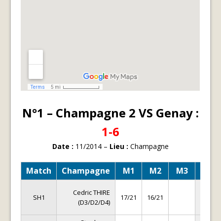
N°1 – Champagne 2 VS Genay :
1-6
Date :
11/2014 –
Lieu :
Champagne
Match
Champagne
M1
M2
M3
Gena
Aymer
Cedric THIRE
SH1
17/21
16/21
LALL
(D3/D2/D4)
(D2/D