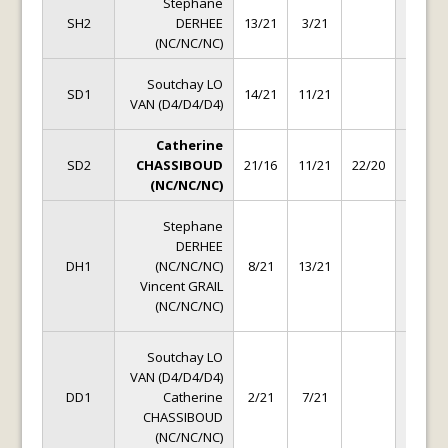
Stephane
Steph
SH2
DERHEE
13/21
3/21
PILLO
(NC/NC/NC)
(D2/D
Bland
Soutchay LO
SD1
14/21
11/21
BOUQ
VAN (D4/D4/D4)
(D4/D
Catherine
Edith
SD2
CHASSIBOUD
21/16
11/21
22/20
ANTOI
(NC/NC/NC)
(NC/NC
Antoi
Stephane
THAN
DERHEE
(D4/D
DH1
(NC/NC/NC)
8/21
13/21
Grego
Vincent GRAIL
MANE
(NC/NC/NC)
(D4/D
Bland
Soutchay LO
BOUQ
VAN (D4/D4/D4)
(D4/D
DD1
Catherine
2/21
7/21
Sabri
CHASSIBOUD
CHAMP
(NC/NC/NC)
(D4/D