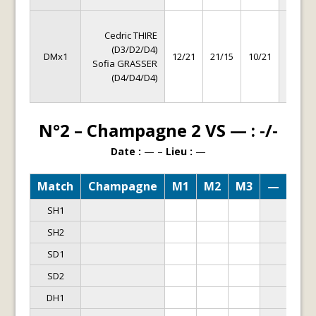
Antoi
Cedric THIRE
THAN
(D3/D2/D4)
(D4/D
DMx1
12/21
21/15
10/21
Sofia GRASSER
Sabri
(D4/D4/D4)
CHAMP
(D4/D
N°2 – Champagne 2 VS — : -/-
Date :
— –
Lieu :
—
Match
Champagne
M1
M2
M3
—
SH1
SH2
SD1
SD2
DH1