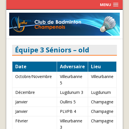
MENU
Équipe 3 Séniors – old
Date
Adversaire
Lieu
Octobre/Novembre
Villeurbanne
Villeurbanne
5
Décembre
Lugdunum 3
Lugdunum
Janvier
Oullins 5
Champagne
Janvier
PLVPB 4
Champagne
Février
Villeurbanne
Champagne
3