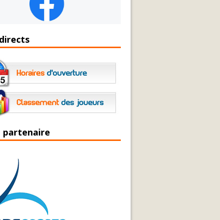
directs
 partenaire