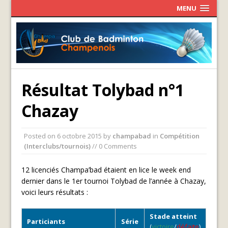
MENU
Résultat Tolybad n°1
Chazay
Posted on
6 octobre 2015
by
champabad
in
Compétition
(Interclubs/tournois)
// 0 Comments
12 licenciés Champa’bad étaient en lice le week end
dernier dans le 1er tournoi Tolybad de l’année à Chazay,
voici leurs résultats :
Stade atteint
Particiants
Série
(
victoire
/
défaite
)