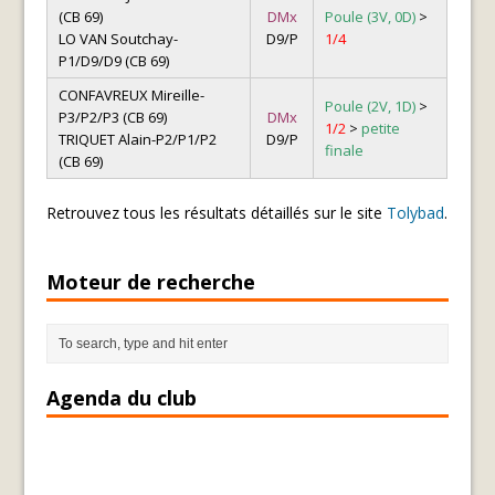
(CB 69)
DMx
Poule (3V, 0D)
>
LO VAN Soutchay-
D9/P
1/4
P1/D9/D9 (CB 69)
CONFAVREUX Mireille-
Poule (2V, 1D)
>
P3/P2/P3 (CB 69)
DMx
1/2
>
petite
TRIQUET Alain-P2/P1/P2
D9/P
finale
(CB 69)
Retrouvez tous les résultats détaillés sur le site
Tolybad
.
Moteur de recherche
Agenda du club