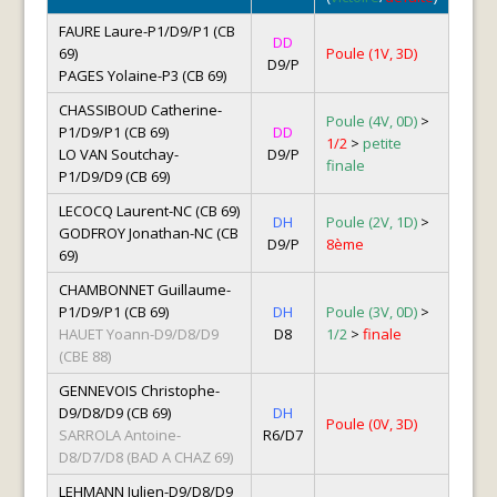
FAURE Laure-P1/D9/P1 (CB
DD
69)
Poule (1V, 3D)
D9/P
PAGES Yolaine-P3 (CB 69)
CHASSIBOUD Catherine-
Poule (4V, 0D)
>
P1/D9/P1 (CB 69)
DD
1/2
>
petite
LO VAN Soutchay-
D9/P
finale
P1/D9/D9 (CB 69)
LECOCQ Laurent-NC (CB 69)
DH
Poule (2V, 1D)
>
GODFROY Jonathan-NC (CB
D9/P
8ème
69)
CHAMBONNET Guillaume-
P1/D9/P1 (CB 69)
DH
Poule (3V, 0D)
>
HAUET Yoann-D9/D8/D9
D8
1/2
>
finale
(CBE 88)
GENNEVOIS Christophe-
D9/D8/D9 (CB 69)
DH
Poule (0V, 3D)
SARROLA Antoine-
R6/D7
D8/D7/D8 (BAD A CHAZ 69)
LEHMANN Julien-D9/D8/D9