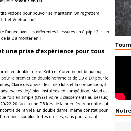
ine pour
revenir en D3
.
ite victoire pour pouvoir se maintenir. On regrettera
 1 et Villefranche).
te l’année avec les différentes blessures en équipe 2 et en
 de la 2 à monter en 1.
Tourn
et une prise d’expérience pour tous
forme en double mixte. Keita et Corentin ont beaucoup
6 pour le premier en double homme et de D9 à D7 pour le
s, Claire découvrait les interclubs et la compétition, il
des adversaires déjà bien installées en compétition. Maud est
que fois en simple (D9) (1 voire 2 classements au-dessus).
22-20/22-20 face à une D8 lors de la première rencontre qui
Notre
encontre de l’année. En double dame, même constat pour
t tombées sur plus fortes qu’elles, sans pour autant