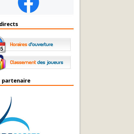
directs
 partenaire