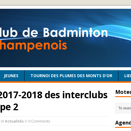
JEUNES
TOURNOI DES PLUMES DES MONTS D’OR
LIE
2017-2018 des interclubs
Moteu
ipe 2
in
Actualités
// 0 Comments
Agend