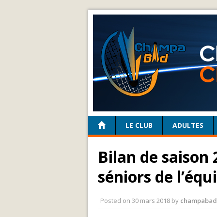
LE CLUB
ADULTES
Bilan de saison 
séniors de l’équ
Posted on
30 mars 2018
by
champabad