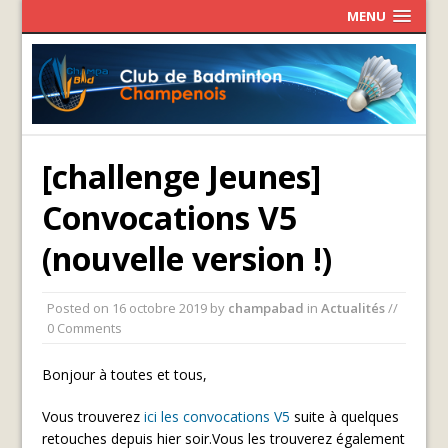
MENU
[challenge Jeunes]
Convocations V5
(nouvelle version !)
Posted on
16 octobre 2019
by
champabad
in
Actualités
//
0 Comments
Bonjour à toutes et tous,
Vous trouverez
ici les convocations V5
suite à quelques
retouches depuis hier soir.Vous les trouverez également