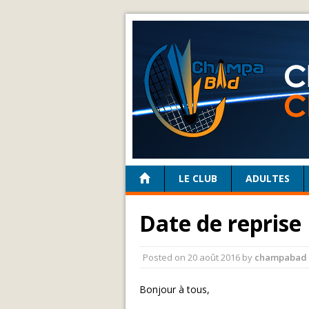
LE CLUB
ADULTES
Date de reprise
Posted on
20 août 2016
by
champabad
Bonjour à tous,