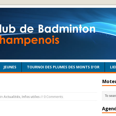
JEUNES
TOURNOI DES PLUMES DES MONTS D’OR
LIE
Moteu
in
Actualités
,
Infos utiles
// 0 Comments
Agend