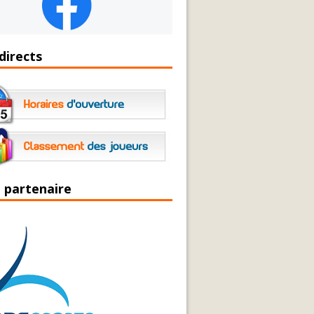
directs
 partenaire