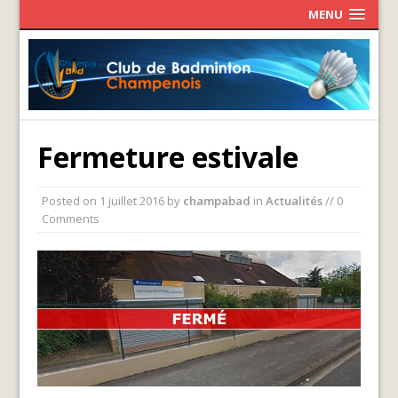
MENU
Fermeture estivale
Posted on
1 juillet 2016
by
champabad
in
Actualités
// 0
Comments