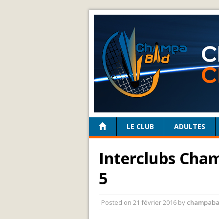
LE CLUB
ADULTES
Interclubs Cham
5
Posted on
21 février 2016
by
champab