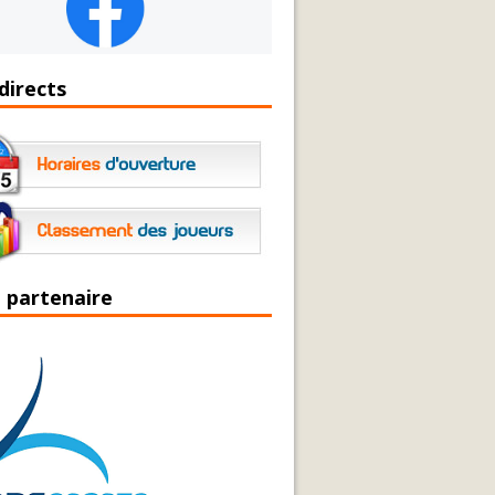
directs
 partenaire