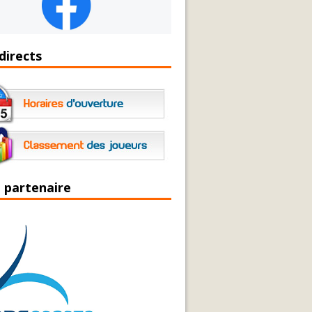
directs
 partenaire