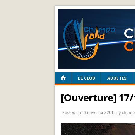
LE CLUB
ADULTES
[Ouverture] 17/
Posted on
13 novembre 2019
by
champ