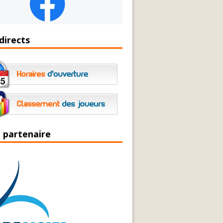
directs
 partenaire