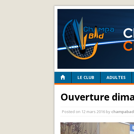
LE CLUB
ADULTES
Ouverture dima
Posted on
12 mars 2016
by
champabad