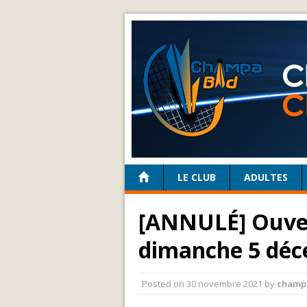
LE CLUB
ADULTES
[ANNULÉ] Ouve
dimanche 5 dé
Posted on
30 novembre 2021
by
champ