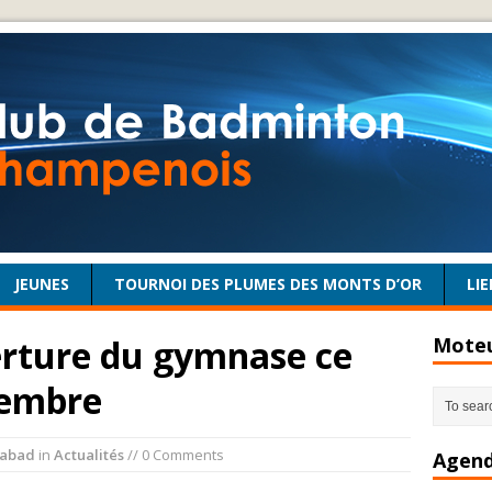
JEUNES
TOURNOI DES PLUMES DES MONTS D’OR
LIE
rture du gymnase ce
Moteu
cembre
abad
in
Actualités
// 0 Comments
Agend