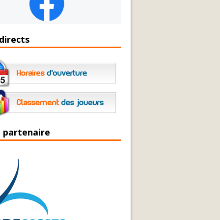
directs
 partenaire