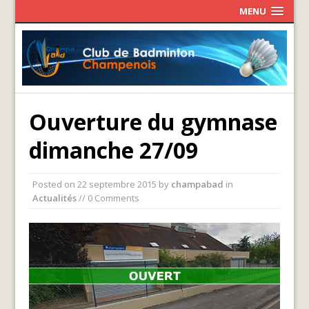
MENU
Ouverture du gymnase
dimanche 27/09
Posted on
22 septembre 2015
by
champabad
in
Actualités
// 0 Comments