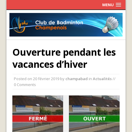
MENU
Ouverture pendant les
vacances d’hiver
Posted on
20 février 2019
by
champabad
in
Actualités
//
0 Comments