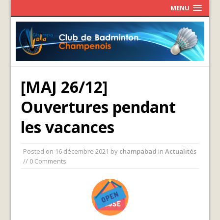
MENU
[MAJ 26/12]
Ouvertures pendant
les vacances
Posted on
16 décembre 2021
by
champabad
in
Actualités
// 0 Comments