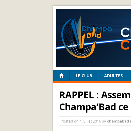
LE CLUB
ADULTES
RAPPEL : Assem
Champa’Bad ce lu
Posted on
4 juillet 2016
by
champabad