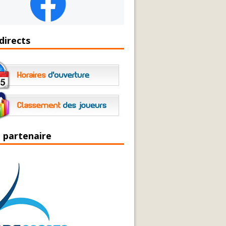
directs
 partenaire