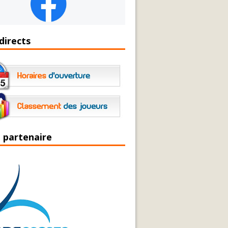
directs
 partenaire