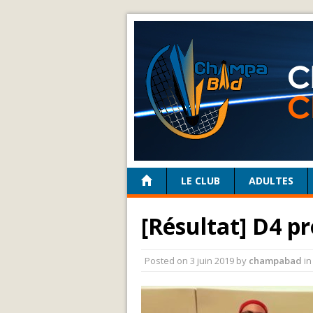
LE CLUB
ADULTES
[Résultat] D4 p
Posted on
3 juin 2019
by
champabad
i