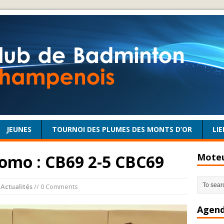
JEUNES
TOURNOI DES PLUMES DES MONTS D’OR
LIE
romo : CB69 2-5 CBC69
Moteu
n
Actualités
// 0 Comments
Agend