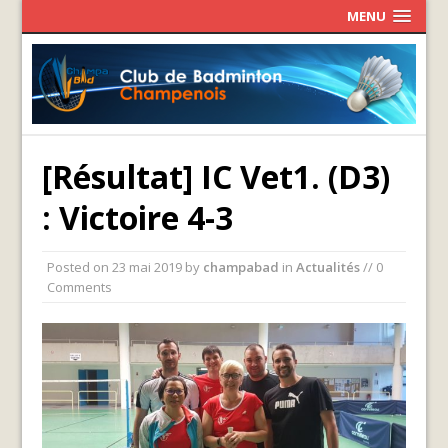
MENU
[Résultat] IC Vet1. (D3)
: Victoire 4-3
Posted on
23 mai 2019
by
champabad
in
Actualités
// 0
Comments