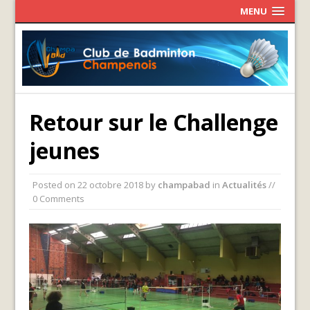
MENU
Retour sur le Challenge
jeunes
Posted on
22 octobre 2018
by
champabad
in
Actualités
//
0 Comments