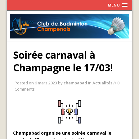
MENU
Soirée carnaval à
Champagne le 17/03!
Posted on
6 mars 2023
by
champabad
in
Actualités
// 0
Comments
Champabad organise une soirée carnaval le