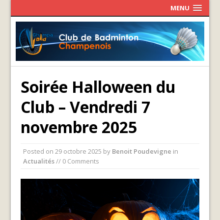
MENU
Soirée Halloween du
Club – Vendredi 7
novembre 2025
Posted on
29 octobre 2025
by
Benoit Poudevigne
in
Actualités
// 0 Comments