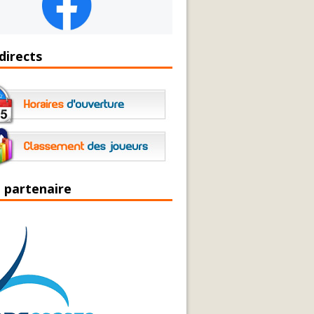
directs
 partenaire