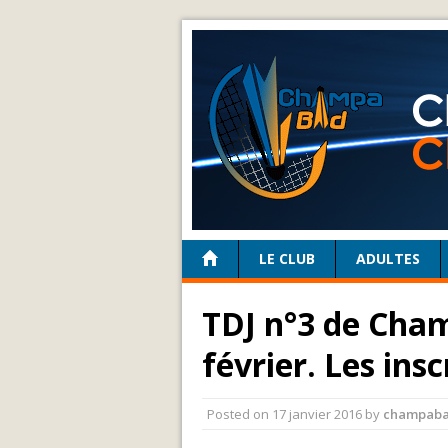
LE CLUB
ADULTES
TDJ n°3 de Cham
février. Les ins
Posted on
17 janvier 2016
by
champab