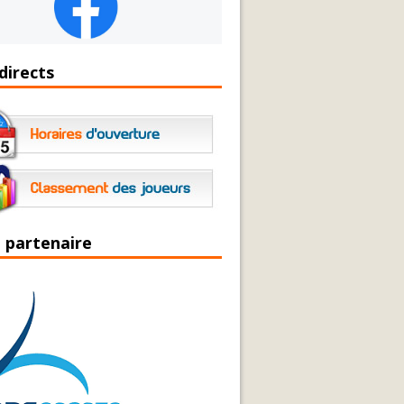
directs
 partenaire