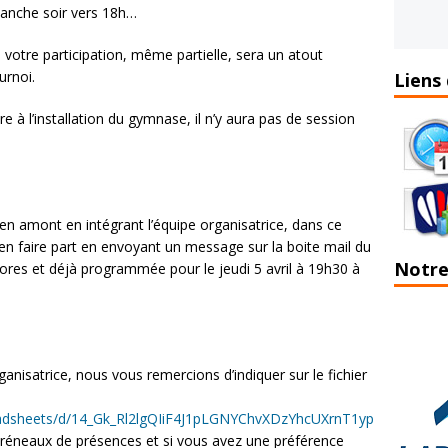
manche soir vers 18h…
e, votre participation, même partielle, sera un atout
urnoi.
Liens 
e à l’installation du gymnase, il n’y aura pas de session
n amont en intégrant l’équipe organisatrice, dans ce
n faire part en envoyant un message sur la boite mail du
Notre
’ores et déjà programmée pour le jeudi 5 avril à 19h30 à
 organisatrice, nous vous remercions d’indiquer sur le fichier
eadsheets/d/14_Gk_Rl2lgQIiF4J1pLGNYChvXDzYhcUXrnT1yp
 créneaux de présences et si vous avez une préférence