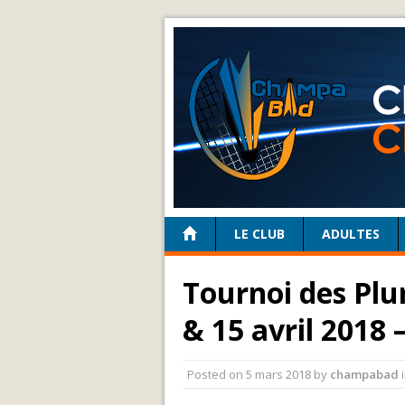
LE CLUB
ADULTES
Tournoi des Plu
& 15 avril 2018 
Posted on
5 mars 2018
by
champabad