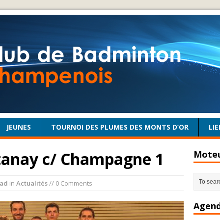
JEUNES
TOURNOI DES PLUMES DES MONTS D’OR
LIE
tanay c/ Champagne 1
Moteu
ad
in
Actualités
// 0 Comments
Agend