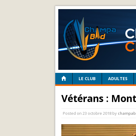
LE CLUB
ADULTES
Vétérans : Mon
Posted on
23 octobre 2018
by
champab