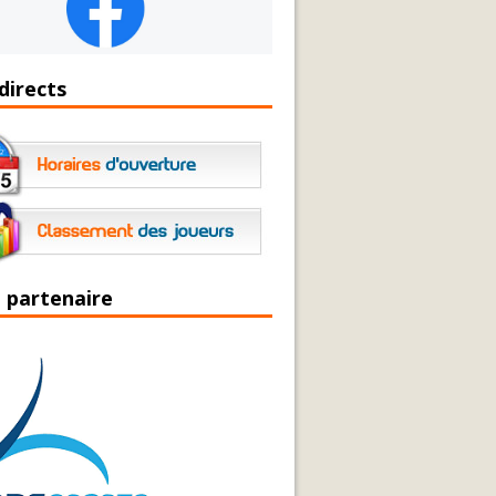
directs
 partenaire