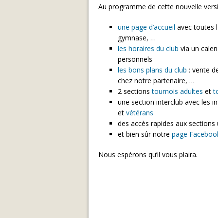
Au programme de cette nouvelle versi
une page d’accueil
avec toutes le
gymnase, …
les horaires du club
via un cale
personnels
les bons plans du club
: vente d
chez notre partenaire, …
2 sections
tournois adultes
et
t
une section interclub avec les i
et
vétérans
des accès rapides aux sections u
et bien sûr notre
page Faceboo
Nous espérons qu’il vous plaira.