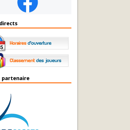
directs
 partenaire