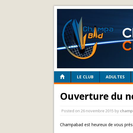
LE CLUB
ADULTES
Ouverture du n
Posted on
26 novembre 2015
by
champ
Champabad est heureux de vous prése